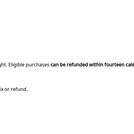
ght. Eligible purchases
can be refunded within fourteen cal
ix or refund.