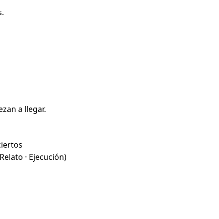
s.
an a llegar.
ciertos
Relato · Ejecución)