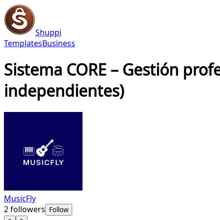
Shuppi
Templates
Business
Sistema CORE – Gestión profes
independientes)
MusicFly
2
followers
Follow